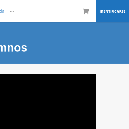
da
IDENTIFICARSE
umnos