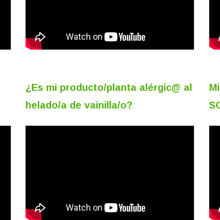
¿Es mi producto/planta alérgic@ al
Mi
helado/a de vainilla/o?
SO