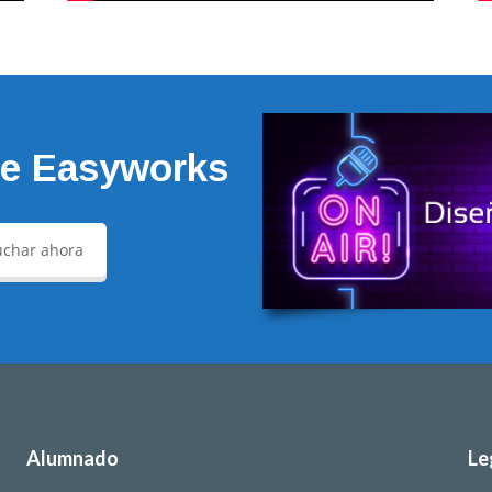
de Easyworks
char ahora
Alumnado
Le