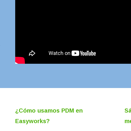
a
e
¿Cómo usamos PDM en
Sá
Easyworks?
me