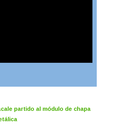
cale partido al módulo de chapa
tálica