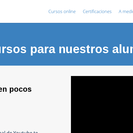
Cursos online
Certificaciones
A medi
rsos para nuestros al
 en pocos