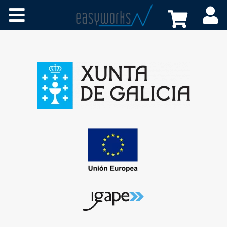
Cursos online
Certificaciones
A medida
Recursos
Tienda
FAQs
Contacto