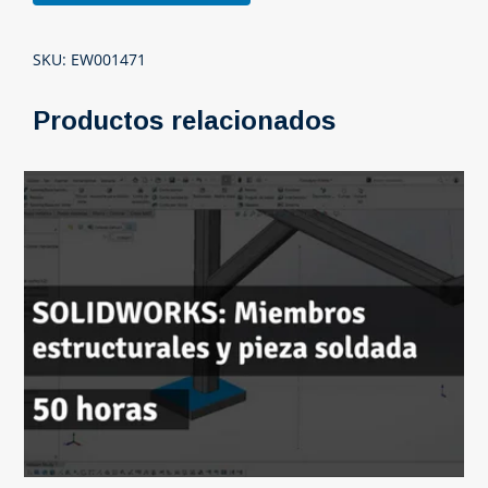
en
Modelado
SKU:
EW001471
con
SOLIDWORKS”
Productos relacionados
cantidad