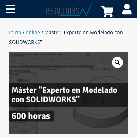
Cursos online
Certificaciones
Inicio
/
online
/ Máster “Experto en Modelado con
SOLIDWORKS”
A medida
Recursos
Tienda
FAQs
Contacto