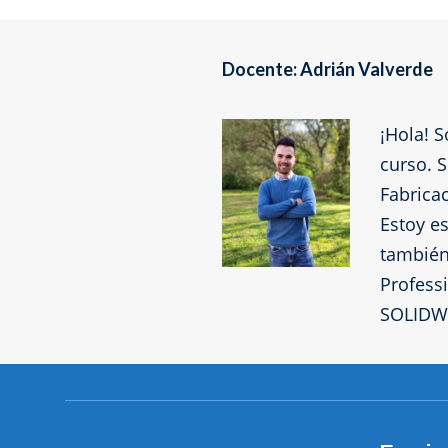
Docente: Adrián Valverde
¡Hola! S
curso. 
Fabrica
Estoy e
también
Profess
SOLIDWO