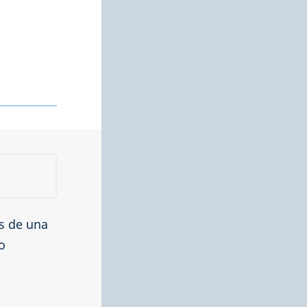
s de una
o