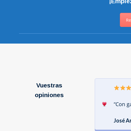
¡Empiez
Re
Vuestras
opiniones
“Con g
José A