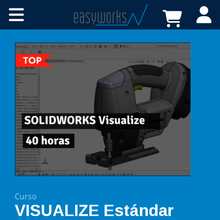
Cursos online
Certificaciones
A medida
Recursos
Tienda
FAQs
Contacto
Curso
VISUALIZE Estándar