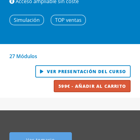
Acceso ampliable sin coste
Simulación
TOP ventas
27 Módulos
VER PRESENTACIÓN DEL CURSO
599€ - AÑADIR AL CARRITO
Ver temario