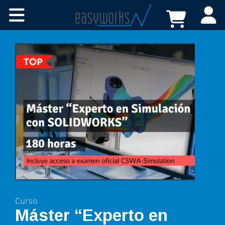
Cursos online
Certificaciones
A medida
Recursos
Tienda
FAQs
Contacto
Curso
Máster “Experto en