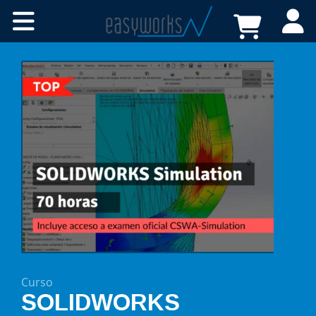
Cursos online
Certificaciones
A medida
Recursos
Tienda
FAQs
Contacto
Curso
SOLIDWORKS