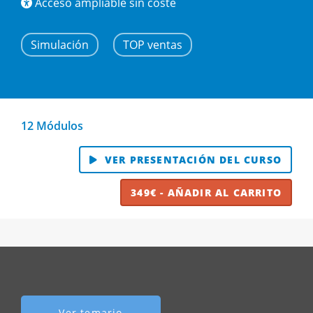
Acceso ampliable sin coste
Simulación
TOP ventas
12 Módulos
VER PRESENTACIÓN DEL CURSO
349€ - AÑADIR AL CARRITO
Ver temario