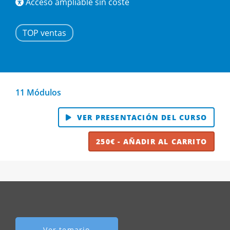
Acceso ampliable sin coste
TOP ventas
11 Módulos
VER PRESENTACIÓN DEL CURSO
250€ - AÑADIR AL CARRITO
Ver temario