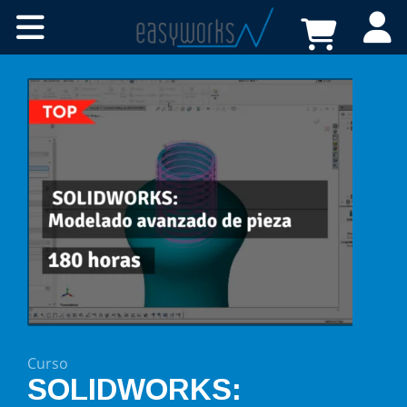
Cursos online
Certificaciones
A medida
Recursos
Tienda
FAQs
Contacto
Curso
SOLIDWORKS: