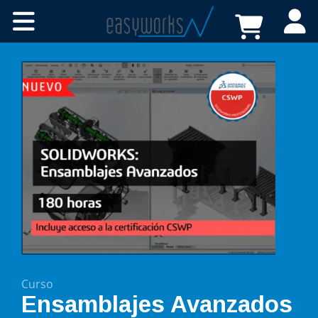
Cursos online
Certificaciones
A medida
Recursos
Tienda
FAQs
Contacto
Curso
Ensamblajes Avanzados