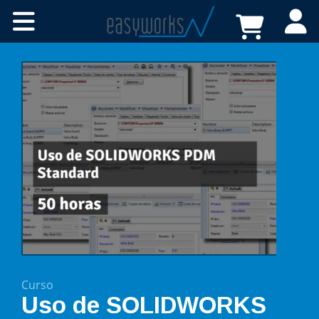
Cursos online
Certificaciones
A medida
Recursos
Tienda
FAQs
Contacto
Curso
Uso de SOLIDWORKS