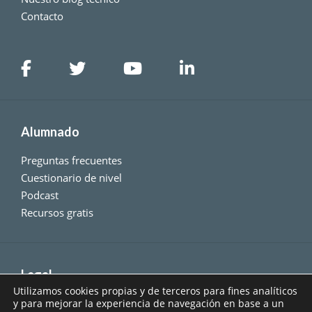
Contacto
Alumnado
Preguntas frecuentes
Cuestionario de nivel
Podcast
Recursos gratis
Legal
Utilizamos cookies propias y de terceros para fines analíticos
Condiciones generales de compra
y para mejorar la experiencia de navegación en base a un