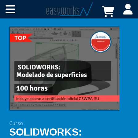
Cursos online
Certificaciones
A medida
Recursos
Tienda
FAQs
Contacto
Curso
SOLIDWORKS: